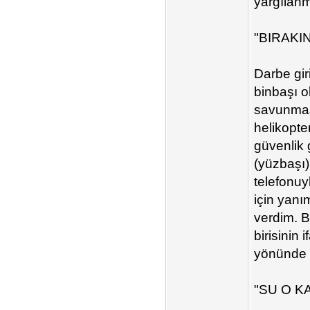
yargılan
"BIRAKI
Darbe gir
binbaşı 
savunmas
helikopte
güvenlik 
(yüzbaşı)
telefonuy
için yanım
verdim. B
birisinin 
yönünde i
"SU O K