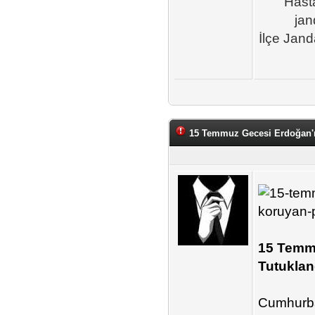
Hasta
jan
İlçe Jand
15 Temmuz Gecesi Erdoğan'ı 
15 Temmu
Tutuklan
Cumhurbaş