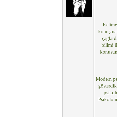
Kelime
konuşmak 
çağlard
bilimi i
konusund
Modern psi
gösterdik
psikol
Psikoloji