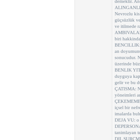
demektir. Anc
ALINGANLIK: 
Nevrozlu kis
güçsüzlük ve
ve itilmede ra
AMBIVALANS:A
biri hakkinda
BENCILLIK: y
an doyumunu a
sonucudur. Ne
üzerinde büz
BENLIK YITIM
duyguya kapi
gelir ve bu d
ÇATISMA: Nev
yöneimleri ar
ÇEKEMEMEZLI
içsel bir nef
imalarda bul
DEJA VU: o a
DEPERSONALI
tanimlayan t
DIL SURCMELE