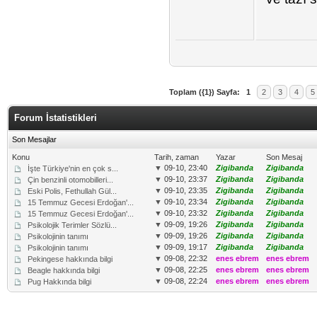
Toplam ({1}) Sayfa:
1
2
3
4
5
Forum İstatistikleri
Son Mesajlar
Konu
Tarih, zaman
Yazar
Son Mesaj
▼
09-10, 23:40
Zigibanda
Zigibanda
İşte Türkiye'nin en çok s...
▼
09-10, 23:37
Zigibanda
Zigibanda
Çin benzinli otomobilleri...
▼
09-10, 23:35
Zigibanda
Zigibanda
Eski Polis, Fethullah Gül...
▼
09-10, 23:34
Zigibanda
Zigibanda
15 Temmuz Gecesi Erdoğan'...
▼
09-10, 23:32
Zigibanda
Zigibanda
15 Temmuz Gecesi Erdoğan'...
▼
09-09, 19:26
Zigibanda
Zigibanda
Psikolojik Terimler Sözlü...
▼
09-09, 19:26
Zigibanda
Zigibanda
Psikolojinin tanımı
▼
09-09, 19:17
Zigibanda
Zigibanda
Psikolojinin tanımı
▼
09-08, 22:32
enes ebrem
enes ebrem
Pekingese hakkında bilgi
▼
09-08, 22:25
enes ebrem
enes ebrem
Beagle hakkında bilgi
▼
09-08, 22:24
enes ebrem
enes ebrem
Pug Hakkında bilgi