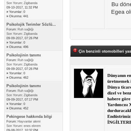
Son Yorum:
Zigibanda
Bu döne
09-10-2017, 11:32 PM
Egea olu
»
Yorumlar: 0
»
Okunma: 441
Psikolojik Terimler Sözlü...
Forum:
Ruh sağlığı
Son Yorum:
Zigibanda
09-09-2017, 07:26 PM
»
Yorumlar: 0
»
Okunma: 496
Çin benzinli otomobilleri yas
Psikolojinin tanımı
Forum:
Ruh sağlığı
Son Yorum:
Zigibanda
09-09-2017, 07:26 PM
»
Yorumlar: 0
Dünyanın en 
»
Okunma: 462
üretmemek i
Psikolojinin tanımı
Dünya ticare
Forum:
Ruh sağlığı
dizel ve ben
Son Yorum:
Zigibanda
habere göre
09-09-2017, 07:17 PM
»
Yorumlar: 0
Yardımcısı X
»
Okunma: 452
durduracakla
Endüstrimizi
Pekingese hakkında bilgi
Forum:
Hayvanlar alemi
İNGİLTER
Son Yorum:
enes ebrem
09-08-2017, 10:32 PM