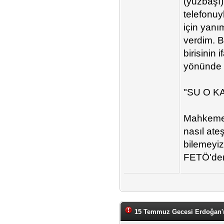
(yüzbaşı)
telefonuy
için yanım
verdim. B
birisinin 
yönünde i
"SU O K
Mahkeme 
nasıl ateş
bilemeyiz
FETÖ'den 
15 Temmuz Gecesi Erdoğan'ı 