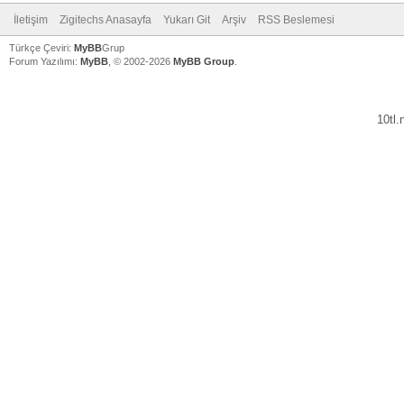
İletişim
Zigitechs Anasayfa
Yukarı Git
Arşiv
RSS Beslemesi
Türkçe Çeviri:
MyBB
Grup
Forum Yazılımı:
MyBB
, © 2002-2026
MyBB Group
.
10tl
V
V
V