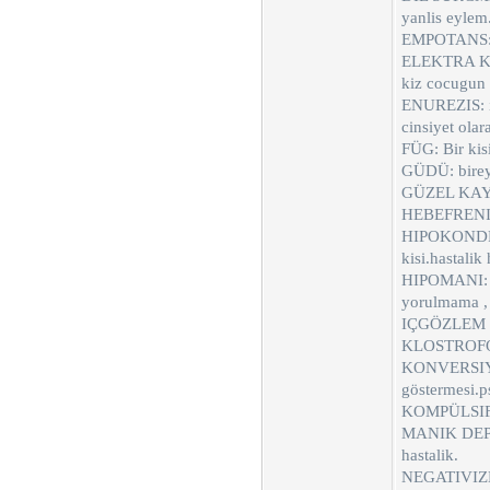
yanlis eylem
EMPOTANS:. 
ELEKTRA KAR
kiz cocugun 
ENUREZIS: i
cinsiyet olar
FÜG: Bir kis
GÜDÜ: bireyi 
GÜZEL KAYITS
HEBEFRENI: I
HIPOKONDRIAK
kisi.hastalik 
HIPOMANI: psi
yorulmama , 
IÇGÖZLEM : 
KLOSTROFOBI
KONVERSIYON
göstermesi.p
KOMPÜLSIF: o
MANIK DEPRES
hastalik.
NEGATIVIZM :