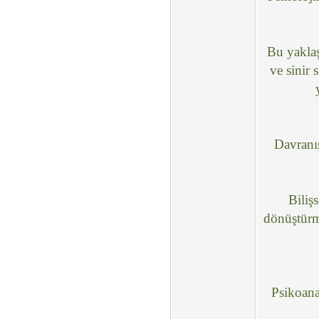
Bu yaklaş
ve sinir 
Davranış
Biliş
dönüştürme
Psikoana