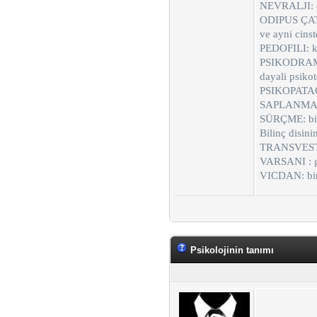
NEVRALJI: co
ODIPUS ÇATI
ve ayni cinst
PEDOFILI: ke
PSIKODRAMA: 
dayali psikot
PSIKOPATAOL
SAPLANMA: bi
SÜRÇME: bili
Bilinç disini
TRANSVESTIZI
VARSANI : ge
VICDAN: bire
Psikolojinin tanımı