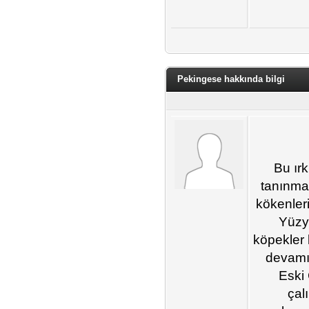
Pekingese hakkında bilgi
Bu ırk
tanınmas
kökenleri
Yüzyı
köpekler 
devamıdı
Eski
çal