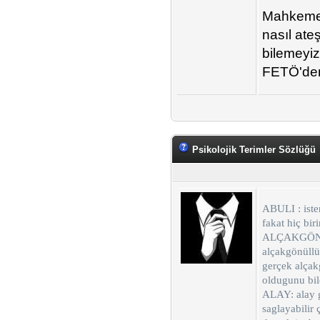
Mahkeme 
nasıl ateş
bilemeyiz
FETÖ'den 
Psikolojik Terimler Sözlüğü
ABULI : isten
fakat hiç bi
ALÇAKGÖNÜLL
alçakgönüllü
gerçek alçak
oldugunu bil
ALAY: alay g
saglayabilir