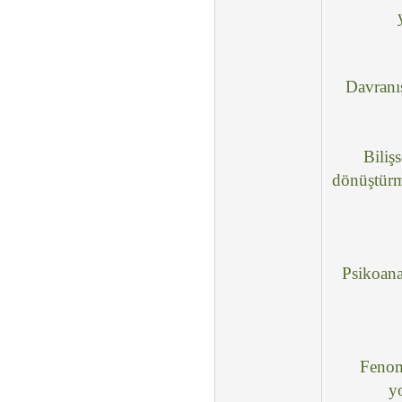
Davranış
Biliş
dönüştürme
Psikoana
Fenomo
y