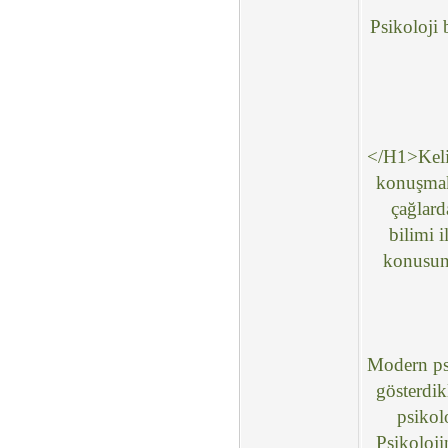
Psikoloji 
</H1>Keli
konuşmak 
çağlard
bilimi i
konusund
Modern psi
gösterdik
psikol
Psikoloji