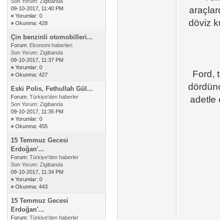
Son Yorum:
Zigibanda
araçlar
09-10-2017, 11:40 PM
»
Yorumlar: 0
döviz ku
»
Okunma: 428
Çin benzinli otomobilleri...
Forum:
Ekonomi haberleri
Son Yorum:
Zigibanda
09-10-2017, 11:37 PM
»
Yorumlar: 0
Ford, 
»
Okunma: 427
dördünc
Eski Polis, Fethullah Gül...
Forum:
Türkiye'den haberler
adetle 
Son Yorum:
Zigibanda
09-10-2017, 11:35 PM
»
Yorumlar: 0
»
Okunma: 455
15 Temmuz Gecesi
Erdoğan'...
Forum:
Türkiye'den haberler
Son Yorum:
Zigibanda
09-10-2017, 11:34 PM
»
Yorumlar: 0
»
Okunma: 443
15 Temmuz Gecesi
Erdoğan'...
Forum:
Türkiye'den haberler