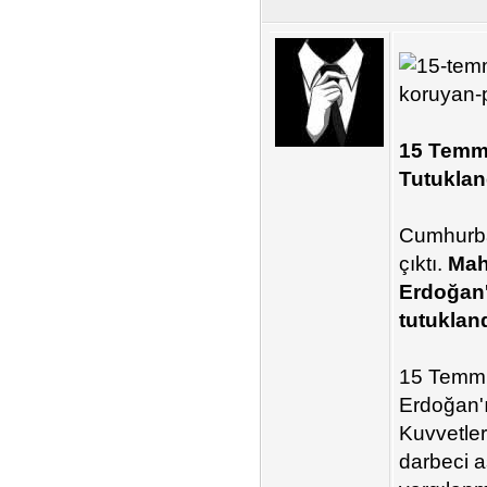
15 Temmu
Tutuklan
Cumhurbaş
çıktı.
Mah
Erdoğan'
tutukland
15 Temmu
Erdoğan'ı
Kuvvetler
darbeci a