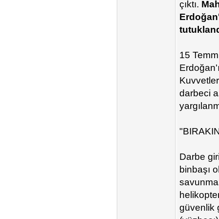
çıktı.
Mah
Erdoğan'
tutukland
15 Temmu
Erdoğan'ı
Kuvvetler
darbeci a
yargılan
"BIRAKI
Darbe gir
binbaşı 
savunmas
helikopte
güvenlik 