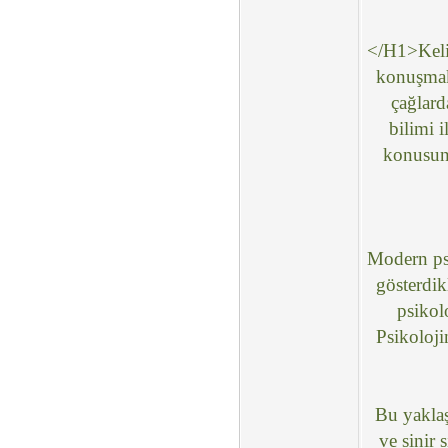
</H1>Keli
konuşmak 
çağlard
bilimi i
konusund
Modern psi
gösterdik
psikol
Psikoloji
Bu yaklaş
ve sinir 