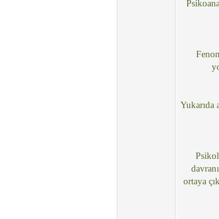
Psikoana
Fenomo
y
Yukarıda a
Psikol
davranı
ortaya çı