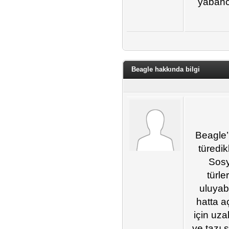
yabancı
Beagle hakkında bilgi
Beagle’
türedik
Sosy
türle
uluyabi
hatta a
için uza
ve tazı 