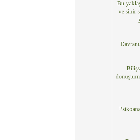
Bu yaklaş
ve sinir 
Davranış
Biliş
dönüştürme
Psikoana