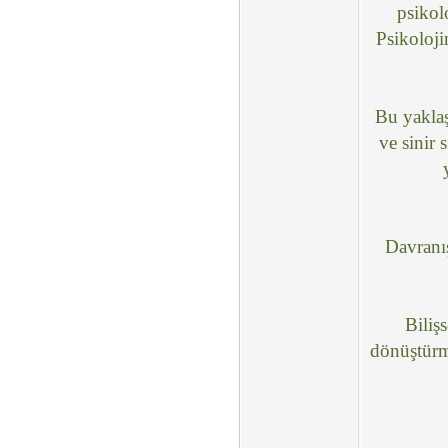
psikol
Psikoloji
Bu yaklaş
ve sinir 
Davranış
Biliş
dönüştürme