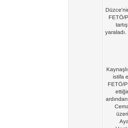
Düzce'nin
FETÖ/PDY
tartı
yaraladı.
Kaynaşlı'
istifa
FETÖ/PDY
ettiğ
ardından
Cemal
üzer
Aya