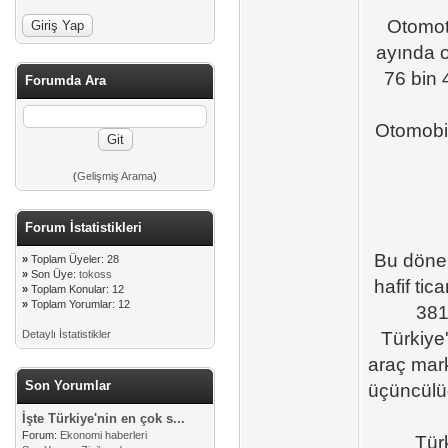
Otomoti
ayında o
76 bin 
Forumda Ara
Otomobil
(
Gelişmiş Arama
)
Forum İstatistikleri
Bu dönem
»
Toplam Üyeler: 28
»
Son Üye:
tokoss
hafif tic
»
Toplam Konular: 12
»
Toplam Yorumlar: 12
381'
Detaylı İstatistikler
Türkiye'
araç mar
Son Yorumlar
üçüncülü
İşte Türkiye'nin en çok s...
Forum:
Ekonomi haberleri
Tür