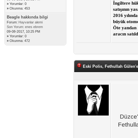
İngiltere hü
»
Yorumlar: 0
»
Okunma: 453
satışının ya
2016 yılında
Beagle hakkında bilgi
büyük otomob
Forum:
Hayvanlar alemi
Son Yorum:
enes ebrem
Öte yandan 2
09-08-2017, 10:25 PM
aracın satıl
»
Yorumlar: 0
»
Okunma: 472
Eski Polis, Fethullah Gülen'
Düzce'd
Fethulla