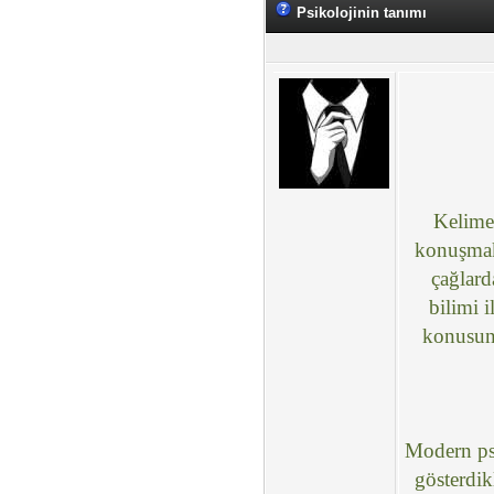
Psikolojinin tanımı
Kelime
konuşmak 
çağlard
bilimi i
konusund
Modern psi
gösterdik