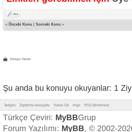
Ara
«
Önceki Konu
|
Sonraki Konu
»
Konuyu Yazdır
Şu anda bu konuyu okuyanlar: 1 Ziy
İletişim
Zigitechs Anasayfa
Yukarı Git
Arşiv
RSS Beslemesi
Türkçe Çeviri:
MyBB
Grup
Forum Yazılımı:
MyBB
, © 2002-20