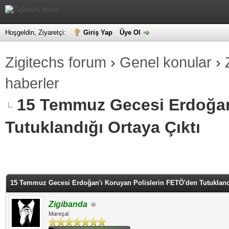
Hoşgeldin, Ziyaretçi:
Giriş Yap
Üye Ol
Zigitechs forum
›
Genel konular
›
haberler
15 Temmuz Gecesi Erdoğan
Tutuklandığı Ortaya Çıktı
alama: 0
15 Temmuz Gecesi Erdoğan'ı Koruyan Polislerin FETÖ'den Tutuklandı
Zigibanda
Mareşal