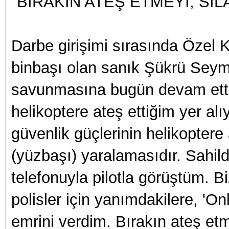
"BIRAKIN ATEŞ ETMEYİ, SİL
Darbe girişimi sırasında Özel 
binbaşı olan sanık Şükrü Sey
savunmasına bugün devam etti
helikoptere ateş ettiğim yer al
güvenlik güçlerinin helikopter
(yüzbaşı) yaralamasıdır. Sahil
telefonuyla pilotla görüştüm. B
polisler için yanımdakilere, 'On
emrini verdim. Bırakın ateş etm