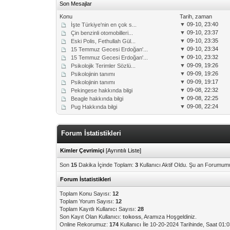
Son Mesajlar
Konu
Tarih, zaman
▼
09-10, 23:40
İşte Türkiye'nin en çok s...
▼
09-10, 23:37
Çin benzinli otomobilleri...
▼
09-10, 23:35
Eski Polis, Fethullah Gül...
▼
09-10, 23:34
15 Temmuz Gecesi Erdoğan'...
▼
09-10, 23:32
15 Temmuz Gecesi Erdoğan'...
▼
09-09, 19:26
Psikolojik Terimler Sözlü...
▼
09-09, 19:26
Psikolojinin tanımı
▼
09-09, 19:17
Psikolojinin tanımı
▼
09-08, 22:32
Pekingese hakkında bilgi
▼
09-08, 22:25
Beagle hakkında bilgi
▼
09-08, 22:24
Pug Hakkında bilgi
Forum İstatistikleri
Kimler Çevrimiçi
[
Ayrıntılı Liste
]
Son
15
Dakika İçinde Toplam:
3
Kullanıcı Aktif Oldu. Şu an Forumum
Forum İstatistikleri
Toplam Konu Sayısı:
12
Toplam Yorum Sayısı:
12
Toplam Kayıtlı Kullanıcı Sayısı:
28
Son Kayıt Olan Kullanıcı:
tokoss
, Aramıza Hoşgeldiniz.
Online Rekorumuz:
174
Kullanıcı İle 10-20-2024 Tarihinde, Saat 01: