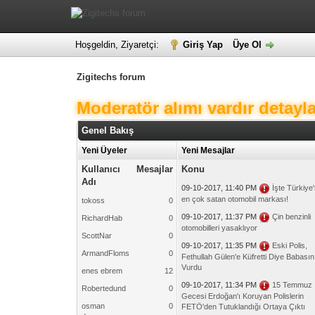
Hoşgeldin, Ziyaretçi:
Giriş Yap
Üye Ol
Zigitechs forum
Moderatör alımı vardır detaylar
Genel Bakış
Yeni Üyeler
Yeni Mesajlar
Kullanıcı
Mesajlar
Konu
Adı
09-10-2017, 11:40 PM
İşte Türkiye'
en çok satan otomobil markası!
tokoss
0
09-10-2017, 11:37 PM
Çin benzinli
RichardHab
0
otomobilleri yasaklıyor
ScottNar
0
09-10-2017, 11:35 PM
Eski Polis,
ArmandFloms
0
Fethullah Gülen'e Küfretti Diye Babasın
Vurdu
enes ebrem
12
09-10-2017, 11:34 PM
15 Temmuz
Robertedund
0
Gecesi Erdoğan'ı Koruyan Polislerin
osman
0
FETÖ'den Tutuklandığı Ortaya Çıktı