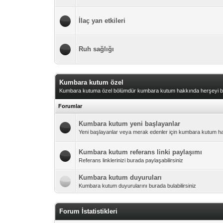
İlaç yan etkileri
Ruh sağlığı
Kumbara kutum özel
Kumbara kutuma özel bölümdür kumbara kutum hakkında herşeyi bur
Forumlar
Kumbara kutum yeni başlayanlar
Yeni başlayanlar veya merak edenler için kumbara kutum hakkı
Kumbara kutum referans linki paylaşımı
Referans linklerinizi burada paylaşabilirsiniz
Kumbara kutum duyuruları
Kumbara kutum duyurularını​ burada bulabilirsiniz
Forum İstatistikleri