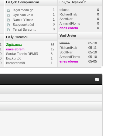
En Çok Cevaplananlar
En Çok TeşekkÜr
6
1
tokoss
0
İsgal modu ge...
RichardHab
0
7
1
Üye olun ve k...
ScottNar
0
6
1
Namık Yılmaz
ArmandFloms
0
8
0
Sapyoseksüel ...
enes ebrem
0
0
0
Terazi Burcun...
Yeni Üyeler
En İyi Yorumcu
tokoss
05-10
1
Zigibanda
86
RichardHab
05-11
1
enes ebrem
12
ScottNar
05-10
0
Serdar Tahsin DEMİR
8
ArmandFloms
05-10
0
Bozkurt66
1
enes ebrem
05-05
0
karaprens99
1