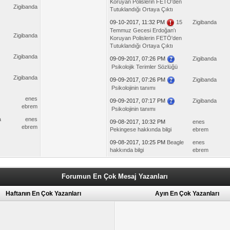
Koruyan Polislerin FETÖ'den
Zigibanda
Tutuklandığı Ortaya Çıktı
09-10-2017, 11:32 PM
15
Zigibanda
Temmuz Gecesi Erdoğan'ı
Zigibanda
Koruyan Polislerin FETÖ'den
Tutuklandığı Ortaya Çıktı
Zigibanda
09-09-2017, 07:26 PM
Zigibanda
Psikolojik Terimler Sözlüğü
Zigibanda
09-09-2017, 07:26 PM
Zigibanda
Psikolojinin tanımı
enes
09-09-2017, 07:17 PM
Zigibanda
ebrem
Psikolojinin tanımı
a
enes
09-08-2017, 10:32 PM
enes
ebrem
Pekingese hakkında bilgi
ebrem
09-08-2017, 10:25 PM
Beagle
enes
hakkında bilgi
ebrem
Forumun En Çok Mesaj Yazanları
Haftanın En Çok Yazanları
Ayın En Çok Yazanları