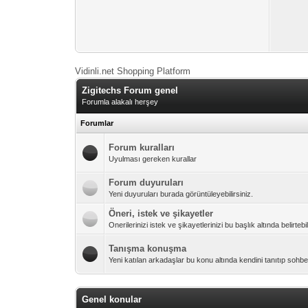
Vidinli.net Shopping Platform
Zigitechs Forum genel
Forumla alakalı herşey
Forumlar
Forum kuralları
Uyulması gereken kurallar
Forum duyuruları
Yeni duyuruları burada görüntüleyebilirsiniz.
Öneri, istek ve şikayetler
Onerilerinizi istek ve şikayetlerinizi bu başlık altında belirtebil
Tanışma konuşma
Yeni katılan arkadaşlar bu konu altında kendini tanıtıp sohbet
Genel konular