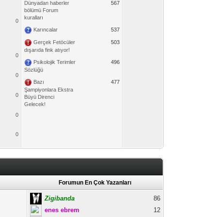
Dünyadan haberler
567
bölümü Forum
kuralları
0
Karıncalar
537
Gerçek Fetöcüler
503
dışarıda fink atıyor!
0
Psikolojik Terimler
496
Sözlüğü
0
Bazı
477
Şampiyonlara Ekstra
0
Büyü Direnci
Gelecek!
0
0
Forumun En Çok Yazanları
Zigibanda
86
enes ebrem
12