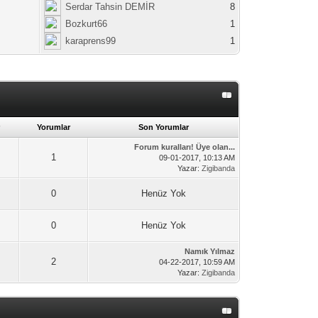
Serdar Tahsin DEMİR
8
Bozkurt66
1
karaprens99
1
Yorumlar
Son Yorumlar
Forum kuralları! Üye olan...
1
09-01-2017, 10:13 AM
Yazar:
Zigibanda
0
Henüz Yok
0
Henüz Yok
Namık Yılmaz
2
04-22-2017, 10:59 AM
Yazar:
Zigibanda