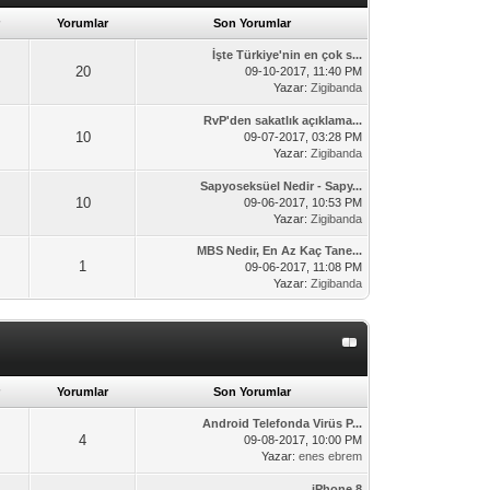
Yorumlar
Son Yorumlar
İşte Türkiye'nin en çok s...
20
09-10-2017, 11:40 PM
Yazar:
Zigibanda
RvP'den sakatlık açıklama...
10
09-07-2017, 03:28 PM
Yazar:
Zigibanda
Sapyoseksüel Nedir - Sapy...
10
09-06-2017, 10:53 PM
Yazar:
Zigibanda
MBS Nedir, En Az Kaç Tane...
1
09-06-2017, 11:08 PM
Yazar:
Zigibanda
Yorumlar
Son Yorumlar
Android Telefonda Virüs P...
4
09-08-2017, 10:00 PM
Yazar:
enes ebrem
iPhone 8