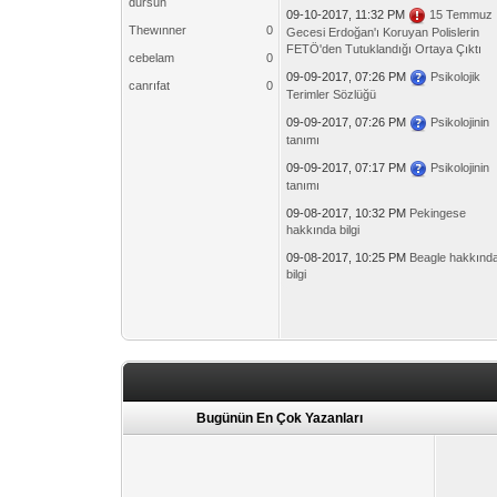
dursun
09-10-2017, 11:32 PM
15 Temmuz
Thewınner
0
Gecesi Erdoğan'ı Koruyan Polislerin
FETÖ'den Tutuklandığı Ortaya Çıktı
cebelam
0
09-09-2017, 07:26 PM
Psikolojik
canrıfat
0
Terimler Sözlüğü
09-09-2017, 07:26 PM
Psikolojinin
tanımı
09-09-2017, 07:17 PM
Psikolojinin
tanımı
09-08-2017, 10:32 PM
Pekingese
hakkında bilgi
09-08-2017, 10:25 PM
Beagle hakkınd
bilgi
Bugünün En Çok Yazanları