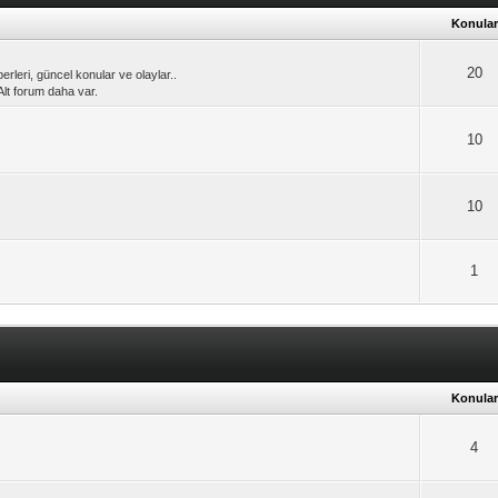
Konular
20
erleri, güncel konular ve olaylar..
 Alt forum daha var.
10
10
1
Konular
4