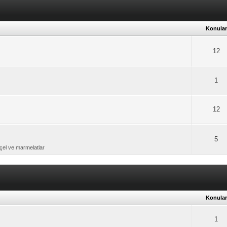
Konular
12
1
12
5
reçel ve marmelatlar
Konular
1