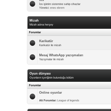
İos işletim sistemine sahip cihazlar
Yönetici:
enes ebrem
Mizah
Mizah adına herşey
Forumlar
Karikatür
Karikatür ile mizah
Mesaj WhatsApp yazışmaları
Yazışmalar ile mizah
Oyun dünyası
Oyunların içeriğinin bulunduğu bölüm
Forumlar
Online oyunlar
Alt Forumlar:
League of legends