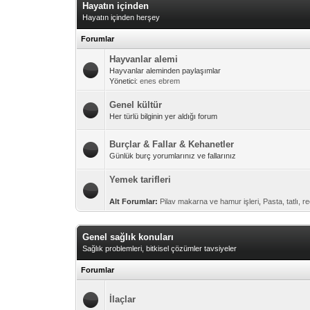
Hayatın içinden
Hayatın içinden herşey
Forumlar
Hayvanlar alemi
Hayvanlar aleminden paylaşımlar
Yönetici:
enes ebrem
Genel kültür
Her türlü bilginin yer aldığı forum
Burçlar & Fallar & Kehanetler
Günlük burç yorumlarınız ve fallarınız
Yemek tarifleri
Alt Forumlar:
Pilav makarna ve hamur işleri
,
Pasta, tatlı, 
Genel sağlık konuları
Sağlık problemleri, bitkisel çözümler tavsiyeler
Forumlar
İlaçlar