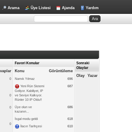
Arama
Üye Listesi
Ajanda
Yardım
Favori Konular
Sonraki
Olaylar
vaplar
Konu
Görüntüleme
Olay
Yazar
0
Namık Yılmaz
696
Yeni Rün Sistemi
687
Geliyor. Kabiliyet, IP
0
ve Seviye Kalkıyor.
Rünler 10 IP Oldu!!
Üye olun ve
686
0
kazanın...
İsgal modu geldi
618
0
İlacın Tarihçesi
610