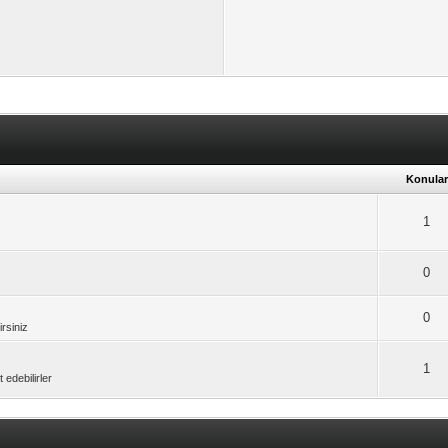
Konular
1
0
0
irsiniz
1
 edebilirler