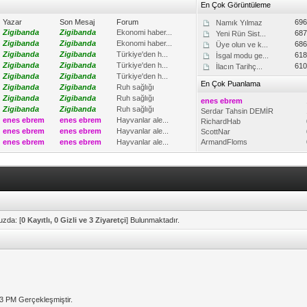
En Çok Görüntüleme
Yazar
Son Mesaj
Forum
69
Namık Yılmaz
Zigibanda
Zigibanda
Ekonomi haber...
68
Yeni Rün Sist...
Zigibanda
Zigibanda
Ekonomi haber...
68
Üye olun ve k...
Zigibanda
Zigibanda
Türkiye'den h...
61
İsgal modu ge...
Zigibanda
Zigibanda
Türkiye'den h...
61
İlacın Tarihç...
Zigibanda
Zigibanda
Türkiye'den h...
En Çok Puanlama
Zigibanda
Zigibanda
Ruh sağlığı
Zigibanda
Zigibanda
Ruh sağlığı
enes ebrem
Zigibanda
Zigibanda
Ruh sağlığı
Serdar Tahsin DEMİR
enes ebrem
enes ebrem
Hayvanlar ale...
RichardHab
enes ebrem
enes ebrem
Hayvanlar ale...
ScottNar
enes ebrem
enes ebrem
Hayvanlar ale...
ArmandFloms
uzda: [
0 Kayıtlı, 0 Gizli ve 3 Ziyaretçi
] Bulunmaktadır.
03 PM Gerçekleşmiştir.