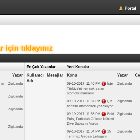
Portal
 için tıklayınız
En Çok Yazanlar
Yeni Konular
Yazar
Kullanıcı
Mesajlar
Konu
Yazar
Ce
Adı
nin
Zigibanda
09-10-2017, 11:40 PM
İşte
Zigibanda
Türkiye'nin en çok satan
otomobil markası!
Zigibanda
09-10-2017, 11:37 PM
Çin
Zigibanda
benzinli otomobilleri yasaklıyor
Zigibanda
09-10-2017, 11:35 PM
Eski
Zigibanda
ı
Polis, Fethullah Gülen'e Küfretti
Diye Babasını Vurdu
Zigibanda
09-10-2017, 11:34 PM
15
Zigibanda
Temmuz Gecesi Erdoğan'ı