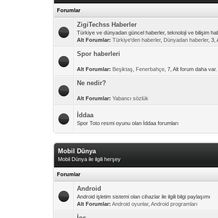
Forumlar
ZigiTechss Haberler
Türkiye ve dünyadan güncel haberler, teknoloji ve bilişim hab
Alt Forumlar:
Türkiye'den haberler
,
Dünyadan haberler
, 3,
Spor haberleri
Alt Forumlar:
Beşiktaş
,
Fenerbahçe
, 7, Alt forum daha var.
Ne nedir?
Alt Forumlar:
Yabancı sözlük
İddaa
Spor Toto resmi oyunu olan İddaa forumları
Mobil Dünya
Mobil Dünya ile ilgili herşey
Forumlar
Android
Android işletim sistemi olan cihazlar ile ilgili bilgi paylaşımı
Alt Forumlar:
Android oyunlar
,
Android programları
İos