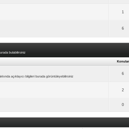
1
6
ada bulabilirsiniz
Konular
6
nda açıklayıcı bilgileri burada görüntüleyebilirsiniz
2
0