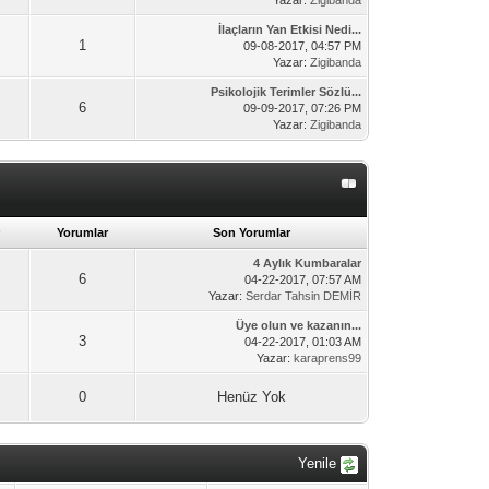
Yazar:
Zigibanda
İlaçların Yan Etkisi Nedi...
1
09-08-2017, 04:57 PM
Yazar:
Zigibanda
Psikolojik Terimler Sözlü...
6
09-09-2017, 07:26 PM
Yazar:
Zigibanda
Yorumlar
Son Yorumlar
4 Aylık Kumbaralar
6
04-22-2017, 07:57 AM
Yazar:
Serdar Tahsin DEMİR
Üye olun ve kazanın...
3
04-22-2017, 01:03 AM
Yazar:
karaprens99
0
Henüz Yok
Yenile