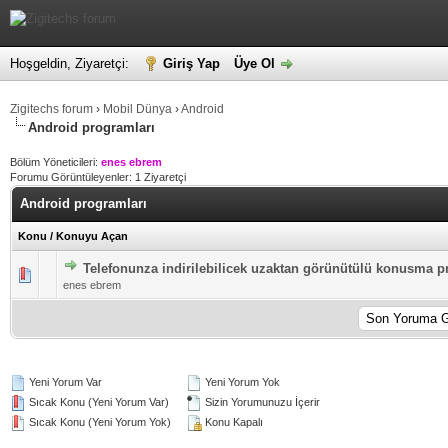
Hoşgeldin, Ziyaretçi:
Giriş Yap
Üye Ol
Zigitechs forum
›
Mobil Dünya
›
Android
Android programları
Bölüm Yöneticileri:
enes ebrem
Forumu Görüntüleyenler: 1 Ziyaretçi
Android programları
Konu
/
Konuyu Açan
Telefonunza indirilebilicek uzaktan görünütülü konusma p
5 üzerinden 0 Oy - Toplam Ortalama 0 Oy Verilmiş
1
2
3
4
5
enes ebrem
Yeni Yorum Var
Yeni Yorum Yok
Sıcak Konu (Yeni Yorum Var)
Sizin Yorumunuzu İçerir
Sıcak Konu (Yeni Yorum Yok)
Konu Kapalı