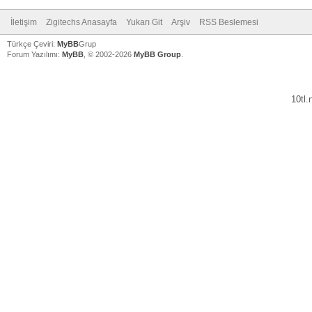
İletişim
Zigitechs Anasayfa
Yukarı Git
Arşiv
RSS Beslemesi
Türkçe Çeviri:
MyBB
Grup
Forum Yazılımı:
MyBB
, © 2002-2026
MyBB Group
.
10tl
V
V
V