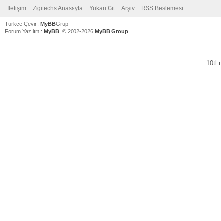
İletişim
Zigitechs Anasayfa
Yukarı Git
Arşiv
RSS Beslemesi
Türkçe Çeviri:
MyBB
Grup
Forum Yazılımı:
MyBB
, © 2002-2026
MyBB Group
.
10tl
V
V
V