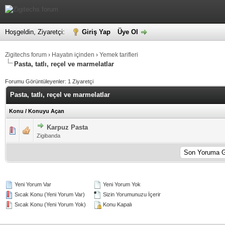
Hoşgeldin, Ziyaretçi:
Giriş Yap
Üye Ol
Zigitechs forum
›
Hayatın içinden
›
Yemek tarifleri
Pasta, tatlı, reçel ve marmelatlar
Forumu Görüntüleyenler: 1 Ziyaretçi
Pasta, tatlı, reçel ve marmelatlar
Konu
/
Konuyu Açan
Karpuz Pasta
5 üzerinden 0 Oy - Toplam Ortalama 0 Oy Verilmiş
1
2
3
4
5
Zigibanda
Yeni Yorum Var
Yeni Yorum Yok
Sıcak Konu (Yeni Yorum Var)
Sizin Yorumunuzu İçerir
Sıcak Konu (Yeni Yorum Yok)
Konu Kapalı