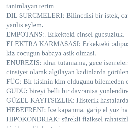
tanimlayan terim
DIL SURCMELERI: Bilincdisi bir istek, cati
yanlis eylem.
EMPOTANS:. Erkekteki cinsel gucsuzluk.
ELEKTRA KARMASASI: Erkekteki odipus ben
kiz cocugun babaya asik olmasi.
ENUREZIS: idrar tutamama, gece isemele
cinsiyet olarak algilayan kadinlarda görülen
FÜG: Bir kisinin kim oldugunu bilemeden or
GÜDÜ: bireyi belli bir davranisa yonlendiren
GÜZEL KAYITSIZLIK: Histerik hastalarda go
HEBEFRENI: Ice kapanma, garip el yüz harek
HIPOKONDRIAK: sürekli fiziksel rahatsizli