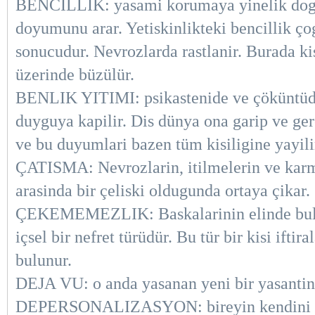
BENCILLIK: yasami korumaya yinelik dogal b
doyumunu arar. Yetiskinlikteki bencillik çog
sonucudur. Nevrozlarda rastlanir. Burada kis
üzerinde büzülür.
BENLIK YITIMI: psikastenide ve çöküntüde 
duyguya kapilir. Dis dünya ona garip ve ger
ve bu duyumlari bazen tüm kisiligine yayili
ÇATISMA: Nevrozlarin, itilmelerin ve karma
arasinda bir çeliski oldugunda ortaya çikar.
ÇEKEMEMEZLIK: Baskalarinin elinde buluna
içsel bir nefret türüdür. Bu tür bir kisi ifti
bulunur.
DEJA VU: o anda yasanan yeni bir yasantin
DEPERSONALIZASYON: bireyin kendini gerc