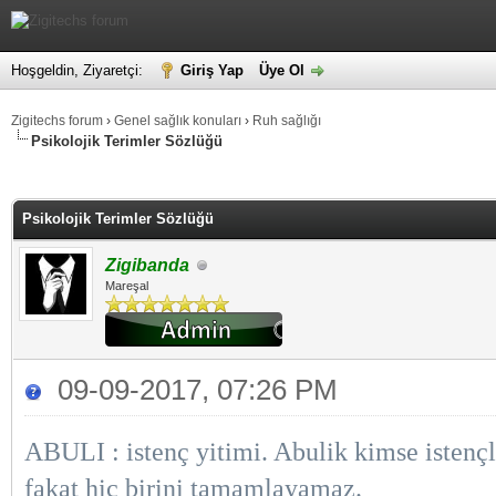
Hoşgeldin, Ziyaretçi:
Giriş Yap
Üye Ol
Zigitechs forum
›
Genel sağlık konuları
›
Ruh sağlığı
Psikolojik Terimler Sözlüğü
alama: 0
Psikolojik Terimler Sözlüğü
Zigibanda
Mareşal
09-09-2017, 07:26 PM
ABULI : istenç yitimi. Abulik kimse istençli
fakat hiç birini tamamlayamaz.