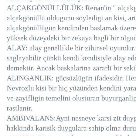
ALÇAKGÖNÜLLÜLÜK: Renan'in " alçakgönül
alçakgönüllü oldugunu söyledigi an kisi, a
alçakgönüllügün kendinden baslamak üzere 
yüksek düzeydeki bir zekaya bagli bir olgud
ALAY: alay genellikle bir zihinsel oyundur
saglayabilir çünkü kendi kendisiyle alay e
demektir. Ancak baskalarina zararli bir seki
ALINGANLIK: güçsüzlügün ifadesidir. Heme
Nevrozlu kisi bir hiç yüzünden kendini yar
ve zayifligin temelini olusturan buyurganl
rastlanir.
AMBIVALANS:Ayni nesneye karsi zit duygula
hakkinda karisik duygulara sahip olma durum