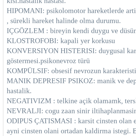
kisi.hastalik hastasi.
HIPOMANI: psikolomotor hareketlerde artis,
, sürekli hareket halinde olma durumu.
IÇGÖZLEM : bireyin kendi duygu ve düsünc
KLOSTROFOBI: kapali yer korkusu
KONVERSIYON HISTERISI: duygusal karmasa
göstermesi.psikonevroz türü
KOMPÜLSIF: obsesif nevrozun karakteristig
MANIK DEPRESIF PSIKOZ: manik ve depresif
hastalik.
NEGATIVIZM : telkine açik olamamk, tersli
NEVRALJI: cogu zaan sinir iltihaplanmasina
ODIPUS ÇATISMASI : karsit cinsten olan e
ayni cinsten olani ortadan kaldirma istegi. B