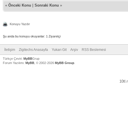
«
Önceki Konu
|
Sonraki Konu
»
Konuyu Yazdır
Şu anda bu konuyu okuyanlar: 1 Ziyaretçi
İletişim
Zigitechs Anasayfa
Yukarı Git
Arşiv
RSS Beslemesi
Türkçe Çeviri:
MyBB
Grup
Forum Yazılımı:
MyBB
, © 2002-2026
MyBB Group
.
10tl
V
V
V