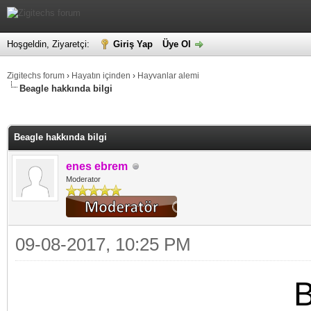
Hoşgeldin, Ziyaretçi:
Giriş Yap
Üye Ol
Zigitechs forum
›
Hayatın içinden
›
Hayvanlar alemi
Beagle hakkında bilgi
alama: 0
Beagle hakkında bilgi
enes ebrem
Moderator
09-08-2017, 10:25 PM
B