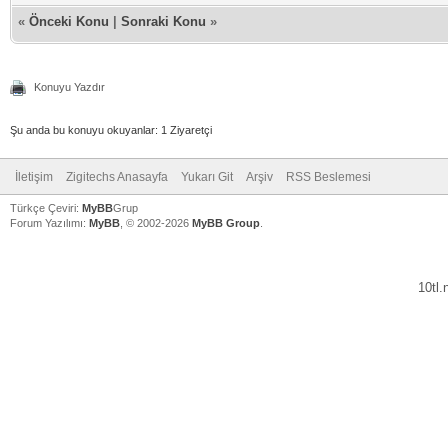
«
Önceki Konu
|
Sonraki Konu
»
Konuyu Yazdır
Şu anda bu konuyu okuyanlar: 1 Ziyaretçi
İletişim
Zigitechs Anasayfa
Yukarı Git
Arşiv
RSS Beslemesi
Türkçe Çeviri:
MyBB
Grup
Forum Yazılımı:
MyBB
, © 2002-2026
MyBB Group
.
10tl
V
V
V